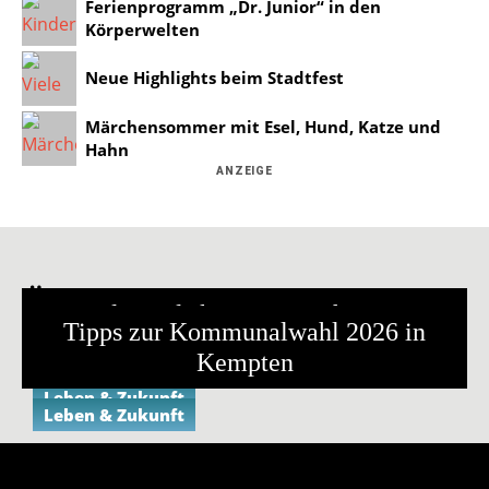
Ferienprogramm „Dr. Junior“ in den
Körperwelten
Neue Highlights beim Stadtfest
Märchensommer mit Esel, Hund, Katze und
Hahn
ANZEIGE
Ähnliche Ereignisse
Podiumsdiskussion mit fast 800
Video-Podcast „Stadtgespräch“ mit
Tipps zur Kommunalwahl 2026 in
Gästen
den OB-Kandidierenden
Kempten
Leben & Zukunft
Leben & Zukunft
Leben & Zukunft