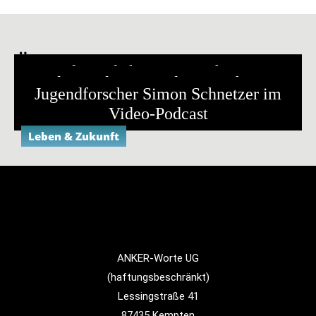
Ähnliche Ereignisse
Podiumsdiskussion mit fast 800
Video-Podcast „Stadtgespräch“ mit
Gästen
Jugendforscher Simon Schnetzer im
den OB-Kandidierenden
Video-Podcast
Leben & Zukunft
Leben & Zukunft
Leben & Zukunft
ANKER-Worte UG
(haftungsbeschränkt)
Lessingstraße 41
87435 Kempten