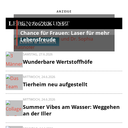
ANZEIGE
LEBEN & ZUKUNFT
Sa., 27.06.2026 - 12:55
Chance für Frauen: Laser für mehr
Lebensfreude
Leben & Zukunft
SAMSTAG, 27.6.2026
Wunderbare Wertstoffhöfe
MITTWOCH, 24.6.2026
Tierheim neu aufgestellt
MITTWOCH, 24.6.2026
Summer Vibes am Wasser: Weggehen
an der Iller