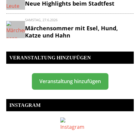
Neue Highlights beim Stadtfest
Veranstaltungskalender
im
SAMSTAG, 27.6.2026
Märchensommer mit Esel, Hund,
Allgäu
Katze und Hahn
VERANSTALTUNG HINZUFÜGEN
Veranstaltung hinzufügen
INSTAGRAM