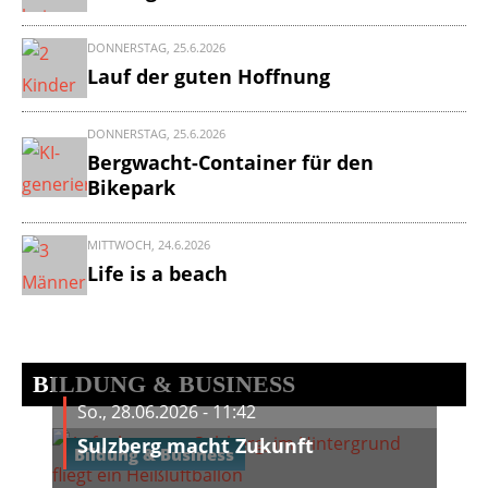
DONNERSTAG, 25.6.2026
Lauf der guten Hoffnung
DONNERSTAG, 25.6.2026
Bergwacht-Container für den
Bikepark
MITTWOCH, 24.6.2026
Life is a beach
BILDUNG & BUSINESS
So., 28.06.2026 - 11:42
Sulzberg macht Zukunft
Bildung & Business