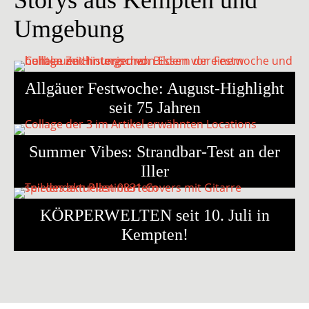
Storys aus Kempten und
Umgebung
Allgäuer Festwoche: August-Highlight
seit 75 Jahren
Summer Vibes: Strandbar-Test an der
Iller
KÖRPERWELTEN seit 10. Juli in
Kempten!