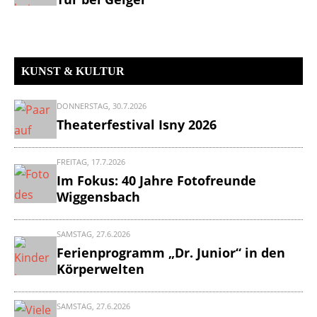
PLANET
KUNST & KULTUR
ALLGÄU
DONNERSTAG, 30.7.2026
Theaterfestival Isny 2026
–
FREITAG, 17.7.2026
Veranstaltungen,
Im Fokus: 40 Jahre Fotofreunde
Wiggensbach
Neuigkeiten
und
SAMSTAG, 27.6.2026
Ferienprogramm „Dr. Junior“ in den
der
Körperwelten
umfangreichste
SAMSTAG, 27.6.2026