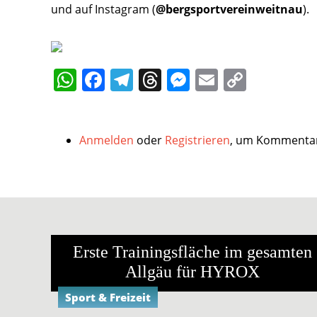
und auf Instagram (
@bergsportvereinweitnau
).
WhatsApp
Facebook
Telegram
Threads
Messenger
Email
Copy
Link
Anmelden
oder
Registrieren
, um Kommentar
Ähnliche Ereignisse
Erste Trainingsfläche im gesamten
Allgäu für HYROX
Sport & Freizeit