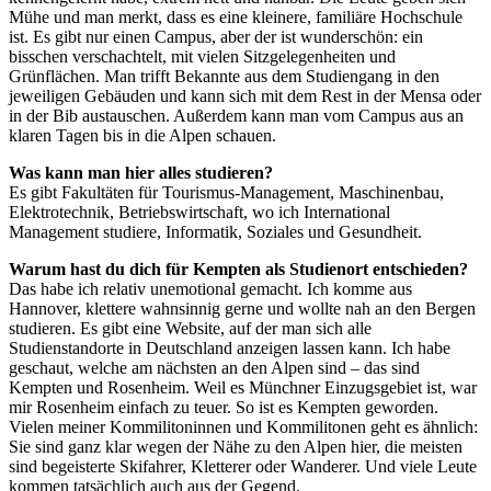
Mühe und man merkt, dass es eine kleinere, familiäre Hochschule
ist. Es gibt nur einen Campus, aber der ist wunderschön: ein
bisschen verschachtelt, mit vielen Sitzgelegenheiten und
Grünflächen. Man trifft Bekannte aus dem Studiengang in den
jeweiligen Gebäuden und kann sich mit dem Rest in der Mensa oder
in der Bib austauschen. Außerdem kann man vom Campus aus an
klaren Tagen bis in die Alpen schauen.
Was kann man hier alles studieren?
Es gibt Fakultäten für Tourismus-Management, Maschinenbau,
Elektrotechnik, Betriebswirtschaft, wo ich International
Management studiere, Informatik, Soziales und Gesundheit.
Warum hast du dich für Kempten als Studienort entschieden?
Das habe ich relativ unemotional gemacht. Ich komme aus
Hannover, klettere wahnsinnig gerne und wollte nah an den Bergen
studieren. Es gibt eine Website, auf der man sich alle
Studienstandorte in Deutschland anzeigen lassen kann. Ich habe
geschaut, welche am nächsten an den Alpen sind – das sind
Kempten und Rosenheim. Weil es Münchner Einzugsgebiet ist, war
mir Rosenheim einfach zu teuer. So ist es Kempten geworden.
Vielen meiner Kommilitoninnen und Kommilitonen geht es ähnlich:
Sie sind ganz klar wegen der Nähe zu den Alpen hier, die meisten
sind begeisterte Skifahrer, Kletterer oder Wanderer. Und viele Leute
kommen tatsächlich auch aus der Gegend.