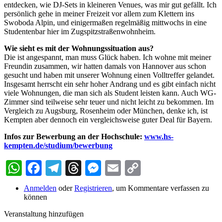
entdecken, wie DJ-Sets in kleineren Venues, was mir gut gefällt. Ich
persönlich gehe in meiner Freizeit vor allem zum Klettern ins
Swoboda Alpin, und einigermaßen regelmäßig mittwochs in eine
Studentenbar hier im Zugspitzstraßenwohnheim.
Wie sieht es mit der Wohnungssituation aus?
Die ist angespannt, man muss Glück haben. Ich wohne mit meiner
Freundin zusammen, wir hatten damals von Hannover aus schon
gesucht und haben mit unserer Wohnung einen Volltreffer gelandet.
Insgesamt herrscht ein sehr hoher Andrang und es gibt einfach nicht
viele Wohnungen, die man sich als Student leisten kann. Auch WG-
Zimmer sind teilweise sehr teuer und nicht leicht zu bekommen. Im
Vergleich zu Augsburg, Rosenheim oder München, denke ich, ist
Kempten aber dennoch ein vergleichsweise guter Deal für Bayern.
Infos zur Bewerbung an der Hochschule:
www.hs-
kempten.de/studium/bewerbung
WhatsApp
Facebook
Telegram
Threads
Messenger
Email
Copy
Link
Anmelden
oder
Registrieren
, um Kommentare verfassen zu
können
Veranstaltung hinzufügen